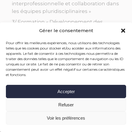
interprofessionnelle et collaboration dans
les équipes pluridisciplinaires »
3/ Formation « Développement des
compétences humaines et techniques
Gérer le consentement
en milieu pluriprofessionnel »
Pour offrir les meilleures expériences, nous utilisons des technologies
4/ Formation « Résolution des conflits
telles que les cookies pour stocker et/ou accéder aux informations des
appareils. Le fait de consentir à ces technologies nous permettra de
dans les équipes pluridisciplinaires »
traiter des données telles que le comportement de navigation ou les ID
uniques sur ce site. Le fait de ne pas consentir ou de retirer son
5/ Formation « Stratégies de leadership
consentement peut avoir un effet négatif sur certaines caractéristiques
collaboratif dans les SPE »
et fonctions.
Accepter
Demander plus d’informations
Refuser
FORMATION INTENSIVE
Voir les préférences